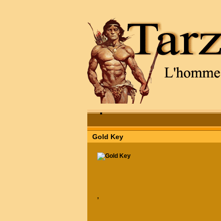
Gold Key
,